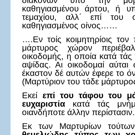
διακόνων υπό την μορ
καθηγιασμένου άρτου, ή υ
τεμαχίου, αλλ΄ επί του ο
καθηγιασμένος οίνος……
….Εν τοίς κοιμητηρίοις τον
μάρτυρος χώρον περιέβαλ
οικοδομής, η οποία κατά τάς 
αψίδας. Αι οικοδομαί αύτα
έκαστον δέ αυτών έφερε το ό
(Μαρτύριον του τάδε μάρτυρος
Εκεί
επί του τάφου του μά
ευχαριστία
κατά τάς μνήμ
οιανδήποτε άλλην περίστασιν.
Εκ των Μαρτυρίων τούτων
θεμελιώδης τύπος των χρ