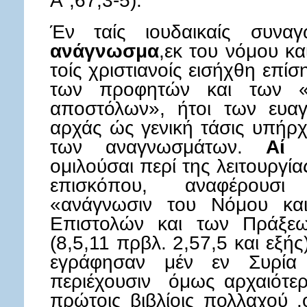
Α΄,67,3-5).
Έν ταίς ιουδαικαίς συν
ανάγνωσμα
,εκ του νόμου κ
τοίς χριστιανοίς εισήχθη επί
των προφητών και των «
αποστόλων», ήτοι των ευαγγ
αρχάς ώς γενική τάσις υπήρχ
των αναγνωσμάτων.
Αί 
ομιλούσαι περί της λειτουργία
επισκόπου, αναφέρουσι
«ανάγνωσιν του Νόμου κα
Επιστολών και των Πράξεω
(8,5,11 πρβλ. 2,57,5 και εξής)
εγράφησαν μέν εν Συρία 
περιέχουσιν όμως αρχαιότερο
πρώτοις βιβλίοις πολλαχού 