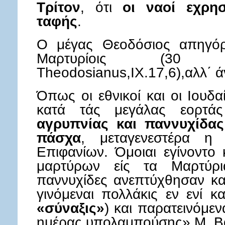
Τρίτον
, ότι
οι ναοί εχρη
ταφής
.
Ο μέγας Θεοδόσιος απηγόρ
Μαρτυρίοις (30 Ι
Theodosianus,ΙΧ.17,6),αλλ΄ 
Όπως οι εθνικοί και οι Ιουδαί
κατά τάς μεγάλας εορτάς
αγρυπνίας και παννυχίδας
πάσχα
, μεταγενεστέρα 
Επιφανίων. Όμοιαι εγίνοντο
μαρτύρων είς τα Μαρτύρι
παννυχίδες ανεπτύχθησαν κα
γινόμεναι πολλάκις εν ενί 
«σύναξις»
) και παρατεινόμεν
ημέρας υπολαμπούσης» Μ. Βα