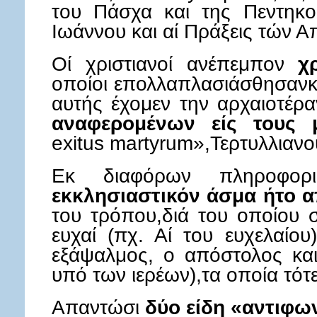
του Πάσχα και της Πεντηκο
Ιωάννου και αί Πράξεις τών 
Οί χριστιανοί ανέπεμπον
χ
οποίοι επολλαπλασιάσθησανκ
αυτής έχομεν την αρχαιοτέρ
αναφερομένων είς τους 
exitus martyrum»,Τερτυλλιανο
Eκ διαφόρων πληροφορ
εκκλησιαστικόν άσμα ήτο 
του τρόπου,διά του οποίου 
ευχαί (πχ. Αί του ευχελαίο
εξάψαλμος, ο απόστολος και
υπό των ιερέων),τα οποία τό
Απαντώσι
δύο είδη «αντιφω