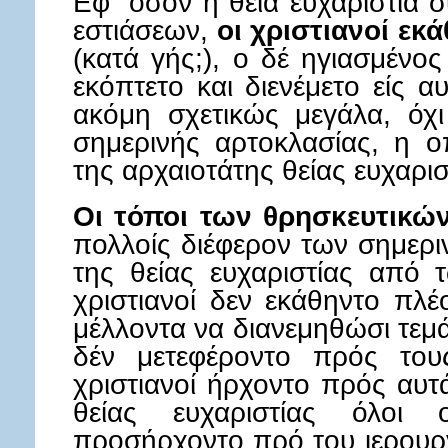
Εφ΄ όσον η θεία ευχαριστία 
εστιάσεων,
οι χριστιανοί εκ
(κατά γής;), ο δέ ηγιασμένο
εκόπτετο και διενέμετο είς α
ακόμη σχετικώς μεγάλα, όχ
σημερινής αρτοκλασίας, η 
της αρχαιοτάτης θείας ευχαρισ
Οι τόποι των θρησκευτικώ
πολλοίς διέφερον των σημερ
της θείας ευχαριστίας από 
χριστιανοί δεν εκάθηντο πλέ
μέλλοντα να διανεμηθώσι τεμ
δέν μετεφέροντο πρός τους
χριστιανοί ήρχοντο πρός αυτά
θείας ευχαριστίας όλοι ο
προσήρχοντο πρό του ιερουρ