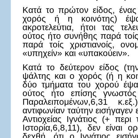
Κατά το πρώτον είδος, ένας 
χορός ή η κοινότης) έψα
ακροτελεύτια, ήτοι τας τελ
ούτος ήτο συνήθης παρά τοίς 
παρά τοίς χριστιανοίς, ονο
«υπηχείν» και «υπακούειν».
Κατά το δεύτερον είδος (τη
ψάλτης και ο χορός (ή η κοι
δύο τμήματα του χορού έψα
ούτος ήτο επίσης γνωστός 
Παραλειπομένων,6,31 κ.ε
αντιφωνίαν ταύτην εισήγαγεν 
Αντιοχείας Ιγνάτιος (+ περι
Ιστορία,6,8,11), δεν είναι 
δεχθή, ότι ο Ιγνάτιος εισή