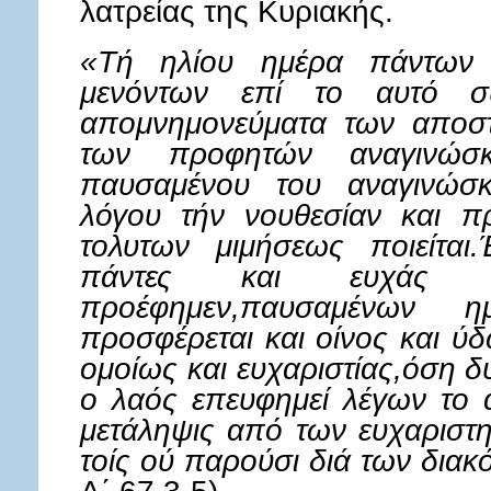
λατρείας της Κυριακής.
«Τή ηλίου ημέρα πάντων 
μενόντων επί το αυτό συν
απομνημονεύματα των αποσ
των προφητών αναγινώσκετ
παυσαμένου του αναγινώσ
λόγου τήν νουθεσίαν και π
τολυτων μιμήσεως ποιείται.
πάντες και ευχάς 
προέφημεν,παυσαμένων 
προσφέρεται και οίνος και ύ
ομοίως και ευχαριστίας,όση δ
ο λαός επευφημεί λέγων το α
μετάληψις από των ευχαριστη
τοίς ού παρούσι διά των δια