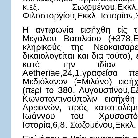
κ.εξ. Σωζομένου,Εκκλ
Φιλοστοργίου,Εκκλ. Ιστορίαν,3
H αντιφωνία εισήχθη είς 
Μεγάλου Βασιλείου (+378,
κληρικούς της Νεοκαισα
δικαιολογείται και δια τούτο),
κατά την ιδίαν επο
Aetheriae,24,1,γραφείσα
Μεδιόλανον (=Μιλάνο) εισ
(περί το 380. Αυγουστίνου,Εξ
Κωνσταντινούπολιν εισήχ
Αρειανών, πρός καταπολέμ
Ιωάννου του Χρυσοστόμ
Ιστορία,6,8. Σωζομένου,Εκκλ. 