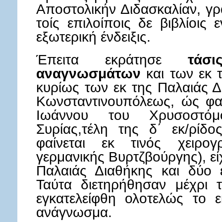
Αποστολικήν Διδασκαλίαν, γρα
τοίς επιλοίποις δε βιβλίοις
εξωτερική ένδειξις.
Έπειτα εκράτησε
τάσ
αναγνωσμάτων
και των εκ 
κυρίως των εκ της Παλαιάς Δ
Κωνσταντινουπόλεως, ώς φα
Ιωάννου του Χρυσοστόμ
Συρίας,τέλη της δ΄ εκ/ρίδ
φαίνεται εκ τινός χειρο
γερμανικής Βυρτζβούργης), ε
Παλαιάς Διαθήκης και δύο 
Ταύτα διετηρήθησαν μέχρι τ
εγκατελείφθη ολοτελώς το 
ανάγνωσμα.