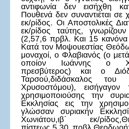
αντιφωνία δεν εισήχθη κα
Πουθενά δεν συναντιέται σε 
εκ/ρίδος. Οι Αποστολικές Δια
εκ/ρίδος ταύτης, γνωρίζου
(2,57,6 πρβλ. Και 15 κανόνα 
Κατά τον Μοψουεστίας Θεόδωρ
μοναχοί, ο Φλαβιανός (ο μετά
οποίον Ιωάννης ο Χρυ
πρεσβύτερος) και ο Δι
Ταρσού,διδάσκαλος του
Χρυσοστόμου), εισήγαγον 
χρησιμοποιούσης την συρι
Εκκλησίας εις την χρησιμο
γλώσσαν συριακήν Εκκλησί
Χωνιάτου,ιβ΄ εκ/ρίδος
πίστεως,5,30 πρβλ.Θεοδωρήτο