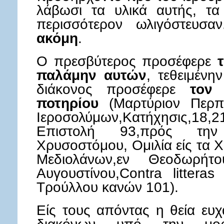
λάβωσι τα υλικά αυτής, τ
περισσότερον ωλιγόστευσ
ακόμη
.
Ο πρεσβύτερος προσέφερε
παλάμην αυτών
, τεθειμένη
διάκονος προσέφερε
τον ο
ποτηρίου
(Μαρτύριον Περπε
Ιεροσολύμων,Κατήχησις,18,
Επιστολή 93,πρός την
Χρυσοστόμου, Ομιλία είς τα 
Μεδιολάνων,εν Θεοδωρήτου
Αυγουστίνου,Contra litteras 
Tρούλλου κανών 101).
Είς τους απόντας η θεία ευχ