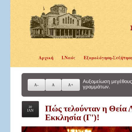
Αρχική
Ι.Ναός
Εξομολόγηση-Συζήτησ
Αυξομείωση μεγέθους
γραμμάτων.
Πώς τελούνταν η Θεία 
20
ΙΑΝ
Εκκλησία (Γ')!