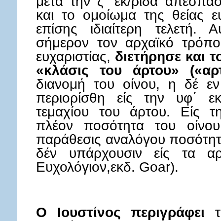
μετά την ζ΄ εκ/ρίδα απεσπά
και το ομοίωμα της θείας ευ
επίσης ιδιαίτερη τελετή. 
σήμερον τον αρχαϊκό τρόπο
ευχαριστίας,
διετήρησε και τ
«κλάσις του άρτου» («αρ
διανομή του οίνου, η δέ ε
περιορίσθη είς την υφ΄ ε
τεμαχίου του άρτου. Είς τ
πλέον ποσότητα του οίνου
παράθεσις αναλόγου ποσότητο
δέν υπάρχουσιν είς τα αρχ
Ευχολόγιον,εκδ. Goar).
O Ιουστίνος περιγράφει
τή