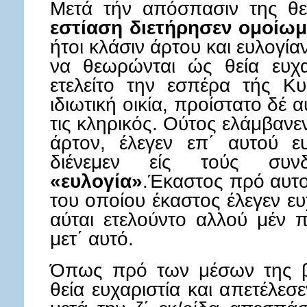
Μετά τήν απόσπασιν της θε
εστίαση διετήρησεν ομοίωμα
ήτοι κλάσιν άρτου και ευλογί
να θεωρώνται ώς θεία ευχαρ
ετελείτο την εσπέρα τής Κ
ιδιωτική οικία, προίστατο δέ
τις κληρικός. Ούτος ελάμβανε
άρτον, έλεγεν επ΄ αυτού ε
διένεμεν είς τούς συν
«ευλογία»
.Έκαστος πρό αυτού
του οποίου έκαστος έλεγεν ευ
αύται ετελούντο αλλού μέν 
μετ΄ αυτό.
Όπως πρό των μέσων της β
θεία ευχαριστία και απετέλεσε