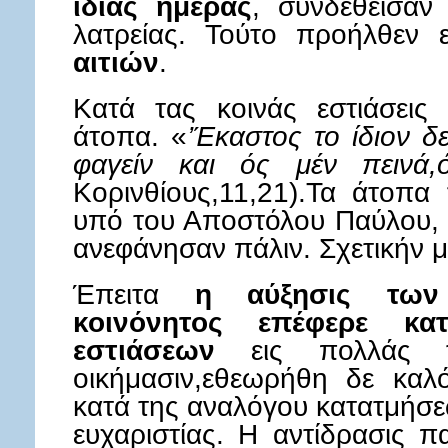
ιδίας ημέρας
, συνδεθείσαν
λατρείας. Τούτο προήλθεν
αιτιών
.
Κατά τας κοινάς εστιάσεις 
άτοπα. «
’Έκαστος το ίδιον δ
φαγείν και ός μέν πεινά,
Κορινθίους,11,21).Τα άτοπα
υπό του Αποστόλου Παύλου, α
ανεφάνησαν πάλιν. Σχετικήν μ
Έπειτα
η αύξησις των 
κοινόνητος επέφερε κα
εστιάσεων
εις πολλάς το
οικήμασιν,εθεωρήθη δε καλ
κατά της αναλόγου κατατμήσε
ευχαριστίας. Η αντίδρασις 