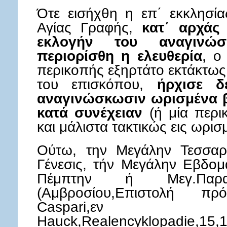
Ότε εισήχθη η επ΄ εκκλησία
Αγίας Γραφής,
κατ΄ αρχάς 
εκλογήν του αναγινώσ
περιορίσθη η ελευθερία
, ο
περικοπής εξηρτάτο εκτάκτως
του επισκόπου,
ήρχισε δ
αναγινώσκωσιν ωρισμένα β
κατά συνέχειαν
(ή μία περι
και μάλιστα τακτικώς εις ωρισ
Ούτω, την Μεγάλην Τεσσαρ
Γένεσις, τήν Μεγάλην Εβδομ
Πέμπτην ή Μεγ.Παρ
(Αμβροσίου,Επιστολή πρό
Caspari,ε
Hauck,Realencyklopadie,15,13