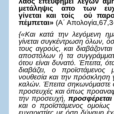
λαός επευφημεί λέγων αμή
μετάληψις απο των ευχ
γίνεται και τοίς ού παρ
πέμπεται»
(Α΄ Απολογία,67,3-
{«Και κατά την λεγόμενη ημ
γίνεται συγκέντρωση όλων, όσ
τους αγρούς, και διαβάζοντα
αποστόλων ή τα συγγράμματ
ότου είναι δυνατό. Έπειτα, ό
διαβάζει, ο προϊστάμενος 
νουθεσία και την πρόσκληση 
καλών. Έπειτα σηκωνόμαστε ό
προσευχές και όπως προαναφ
την προσευχή,
προσφέρεται 
και ο προϊστάμενος ομοίως 
ευχαριστίες με όση δύναμη έχε