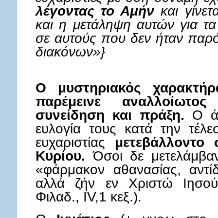
λέγοντας το Αμήν
και γίνετ
και η μετάληψη αυτών για τα
σε αυτούς που δεν ήταν παρό
διακόνων»}
Ο μυστηριακός χαρακτήρα
παρέμεινε αναλλοίωτος
συνείδηση και πράξη.
Ο άρ
ευλογία τους κατά την τέλε
ευχαριστίας
μετεβάλλοντο 
Κυρίου.
Όσοι δε μετελάμβα
«φάρμακον αθανασίας, αντί
αλλά ζήν εν Χριστώ Ιησού 
Φιλαδ., IV,1 κεξ.).