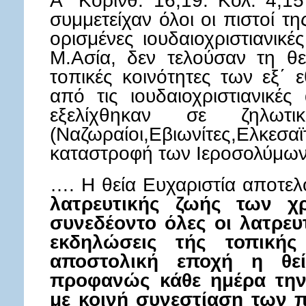
Α΄ Κορινθ. 16,19. Κολ. 4,15 
συμμετείχαν όλοι οι πιστοί τ
ορισμένες ιουδαιοχριστιανικές
Μ.Ασία, δεν τελούσαν τη θεί
τοπικές κοινότητες των εξ΄ 
από τις ιουδαιοχριστιανικές
εξελίχθηκαν σε ζηλωτι
(Ναζωραίοι,Εβιωνίτες,Ελκεσα
καταστροφή των Ιεροσολύμων
…. Η θεία Ευχαριστία αποτε
λατρευτικής ζωής των χρ
συνεδέοντο όλες οι λατρευτ
εκδηλώσεις τής τοπικής
αποστολική εποχή η θεία
προφανώς κάθε ημέρα την
με κοινή συνεστίαση των π