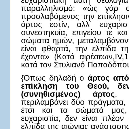
ευχαριστιακή αυτή θεολογί
παραλληλισμό: «ώς γάρ 
προσλαβόμενος την επίκλησιν
άρτος εστίν, αλλ΄ ευχαρι
συνεστηκυία, επιγείου τε κα
σώματα ημών, μεταλαμβάνοντα
είναι φθαρτά, την ελπίδα τ
έχοντα» (Κατά αιρέσεων,ΙV,
κατά τον Στυλιανό Παπαδόπου
{Όπως δηλαδή ο
άρτος από
επίκληση του Θεού, δε
(συνηθισμένος) άρτος
, 
περιλαμβάνει δύο πράγματα, τ
έτσι και τα σώματά μας,
ευχαριστία, δεν είναι πλέο
ελπίδα της αιώνιας ανάστασης