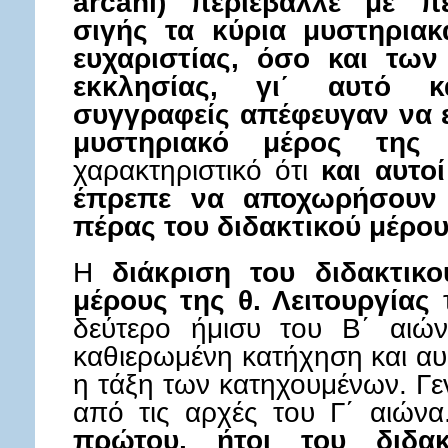
arcani) περιέβαλλε με π
σιγής τα κύρια μυστηριακ
ευχαριστίας, όσο και τω
εκκλησίας, γι΄ αυτό κ
συγγραφείς απέφευγαν να 
μυστηριακό μέρος της 
χαρακτηριστικό ότι
και αυτοί
έπρεπε να αποχωρήσουν
πέρας του διδακτικού μέρους
Η
διάκριση του διδακτικο
μέρους της θ. Λειτουργίας
τ
δεύτερο ήμισυ του Β΄ αιώ
καθιερωμένη κατήχηση και αυ
η τάξη των κατηχουμένων. Γε
από τις αρχές του Γ΄ αιών
πρώτου, ήτοι του διδα