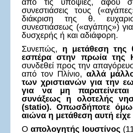
από τις υποψίες, αφού συ
συνεστιάσεις τους («αγάπε
διάκριση της θ. ευχαρι
συνεστιάσεως («αγάπης») γι
δυσχερής ή και αδιάφορη.
Συνεπώς,
η μετάθεση της θ
εσπέρα στην πρωία της 
συνδεθεί προς την απαγόρευσ
από τον Πλίνιο,
αλλά μάλλ
των χριστιανών για την εω
για να μη παρατείνεται
συνάξεως η ολοτελής νησ
(statio). Οπωσδήποτε όμω
αιώνα η μετάθεση αυτή είχε
Ο
απολογητής Ιουστίνος
(11