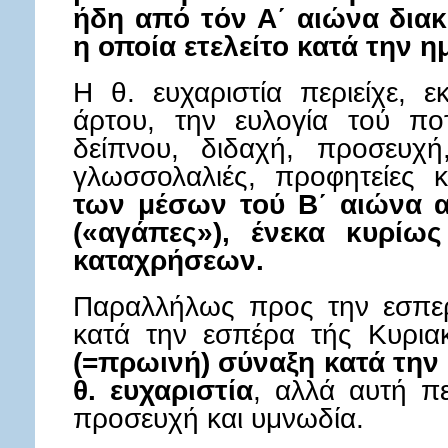
ήδη από τόν Α΄ αιώνα διακρ
η οποία ετελείτο κατά την η
Η θ. ευχαριστία περιείχε, 
άρτου, την ευλογία τού πο
δείπνου, διδαχή, προσευχή
γλωσσολαλιές, προφητείες 
των μέσων τού Β΄ αιώνα απ
(«αγάπες»), ένεκα κυρίω
καταχρήσεων.
Παραλλήλως προς την εσπερ
κατά την εσπέρα τής Κυρια
(=πρωινή) σύναξη κατά την 
θ. ευχαριστία
, αλλά αυτή π
προσευχή και υμνωδία.