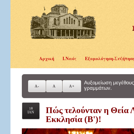
Αρχική
Ι.Ναός
Εξομολόγηση-Συζήτησ
Αυξομείωση μεγέθους
γραμμάτων.
Πώς τελούνταν η Θεία 
18
ΙΑΝ
Εκκλησία (B')!