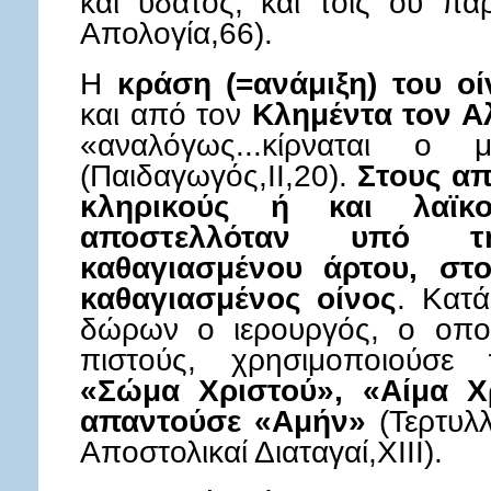
και ύδατος, και τοίς ου πα
Απολογία,66).
Η
κράση (=ανάμιξη) του ο
και από τον
Κλημέντα τον Αλ
«αναλόγως...κίρναται ο
(Παιδαγωγός,II,20).
Στους απ
κληρικούς ή και λαϊκ
αποστελλόταν υπό τ
καθαγιασμένου άρτου, στο
καθαγιασμένος οίνος
. Κατά
δώρων ο ιερουργός, ο οπο
πιστούς, χρησιμοποιούσε
«Σώμα Χριστού», «Αίμα Χ
απαντούσε «Αμήν»
(Τερτυλλ
Αποστολικαί Διαταγαί,XIII).