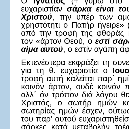
Ο
Ιγνάτιος
(+ γυρω στο 1
ευχαριστίαν
σάρκα είναι τ
Χριστού
, την υπέρ των αμ
χρηστότητι ο Πατήρ ήγειρε» (
από την τροφή της φθοράς 
τον «άρτον Θεού, ο
εστί σάρ
αίμα αυτού
, ο εστίν αγάπη ά
Εκτενέστερα εκφράζει τη συν
για τη θ. ευχαριστία ο
Ιουσ
τροφή αυτή καλείται παρ΄ ημί
κοινόν άρτον, ουδέ κοινόν 
αλλ΄ όν τρόπον διά λόγου θ
Χριστός, ο σωτήρ ημών κα
σωτηρίας ημών έσχεν, ούτως
του παρ’ αυτού ευχαριστηθείσ
σάρκες κατά μεταβολήν τρέφ