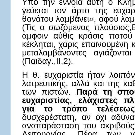
Υπό την έννοια αυτή ο Κλήμ
γεύεται τον άρτο της ευχαρ
θανάτου λαμβάνει», αφού λαμ
(Τίς ο σωζόμενος πλούσιος,
αμφοιν αύθις κράσις ποτού 
κέκληται, χάρις επαινουμένη κ
μεταλαμβάνοντες αγιάζοντ
(Παιδαγ.,II,2).
H θ. ευχαριστία ήταν λοιπό
λατρευτικής, αλλά και της κ
των πιστών.
Παρά τη σπου
ευχαριστίας, ελάχιστες π
για το τρόπο τελέσεω
δυσχερέστατη, αν όχι αδύνα
αναπαράσταση του ακριβούς
Λειτουργίας. Πέρα των 