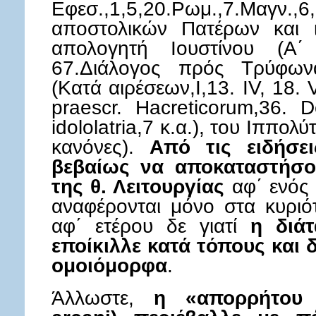
Εφεσ.,1,5,20.Ρωμ.,7.Μαγν.,
αποστολικών Πατέρων και ιδ
απολογητή Ιουστίνου (Α΄
67.Διάλογος πρός Τρύφωνα
(Κατά αιρέσεων,I,13. IV, 18. 
praescr. Hacreticorum,36. 
idololatria,7 κ.α.), του Ιππολύ
κανόνες).
Από τις ειδήσε
βεβαίως να αποκαταστήσο
της θ. Λειτουργίας
αφ΄ ενός μ
αναφέρονται μόνο στα κυριότ
αφ΄ ετέρου δε γιατί
η διάτ
εποίκιλλε κατά τόπους και
ομοιόμορφα
.
Άλλωστε,
η «απορρήτου π