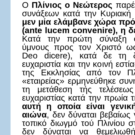
O
Πλίνιος ο Νεώτερος
παρέχ
συνάξεων κατά την Κυριακή 
μεν μία ελάμβανε χώρα πρό
(ante lucem convenire), η 
Κατά την πρώτη σύναξη οι
ύμνους προς τον Χριστό ω
Deo dicere), κατά δε τη 
ευχαριστία και την κοινή εσ
της Εκκλησίας από τον Πλ
«εταιρείας» ερμηνεύθηκε συν
τη μετάθεση τής τελέσεως
ευχαριστίας κατά την πρωία 
αυτή η οποία είναι γενικ
αιώνα
, δεν δύναται βεβαίως
τοπικό διωγμό τού Πλινίου σ
δεν δύναται να θεμελιωθ