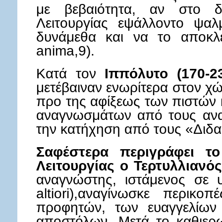
με βεβαιότητα, αν στο δ
Λειτουργίας εψάλλοντο ψαλ
δυνάμεθα και να το αποκλε
anima,9).
Kατά τον
Ιππόλυτο (170-2
μετέβαιναν ενωρίτερα στον χ
προ της αφίξεως των πιστών 
αναγνωσμάτων από τους ανα
την κατήχηση από τους «Διδ
Σαφέστερα περιγράφει τ
Λειτουργίας ο Τερτυλλιανός
αναγνώστης, ιστάμενος σε 
altiori),αναγίνωσκε περικ
προφητών, των ευαγγελίων
αποστόλων. Μετά το καθιερω