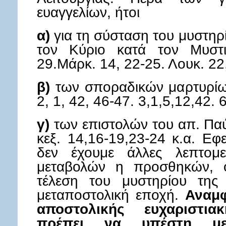
ευαγγελίων, ήτοι
α)
για τη σύσταση του μυστηρί
τον Κύριο κατά τον Μυστι
29.Μάρκ. 14, 22-25. Λουκ. 22,
β)
των σποραδικών μαρτυρίω
2, 1, 42, 46-47. 3,1,5,12,42. 
γ)
των επιστολών του απ. Παύ
κεξ. 14,16-19,23-24 κ.α. Εφε
δεν έχουμε άλλες λεπτομε
μεταβολών η προσθηκών, ο
τέλεση του μυστηρίου της 
μεταποστολική εποχή.
Αναμ
αποστολικής ευχαριστια
πρέπει να υπέστη με