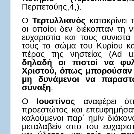
Περπετούης,4,).
Ο
Τερτυλλιανός
κατακρίνει 
οι οποίοι δεν διέκοπταν τη 
ευχαριστία και τους συνιστ
τους το σώμα του Κυρίου κα
πέρας της νηστείας (Ad ux
δηλαδή οι πιστοί να φ
Χριστού, όπως μπορούσαν 
μη δυνάμενοι να παραστο
σύναξη
.
Ο
Ιουστίνος
αναφέρει ότι
προεστώτος και επευφημήσαν
καλούμενοι παρ΄ ημίν διάκο
μεταλαβείν απο του ευχαρισ