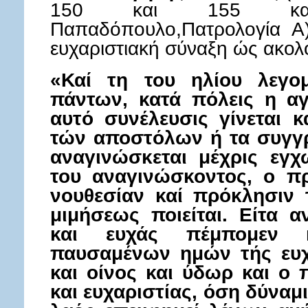
150 και 155 κατ
Παπαδόπουλο,Πατρολογία Α)
ευχαριστιακή σύναξη ώς ακο
«Καί τη του ηλίου λεγομ
πάντων, κατά πόλεις η αγ
αυτό συνέλευσις γίνεται 
τών αποστόλων ή τα συγγ
αναγινώσκεται μέχρις εγχ
του αναγινώσκοντος, ο π
νουθεσίαν καί πρόκλησιν
μιμήσεως ποιείται. Είτα α
και ευχάς πέμπομεν 
παυσαμένων ημών τής ευχ
και οίνος και ύδωρ και ο
και ευχαριστίας, όση δύναμ