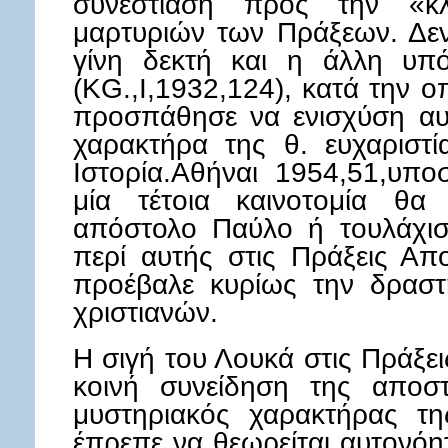
συνεστίαση προς την «κ
μαρτυριών των Πράξεων. Δεν
γίνη δεκτή και η άλλη υπ
(KG.,I,1932,124), κατά την 
προσπάθησε να ενισχύση αυ
χαρακτήρα της θ. ευχαριστί
Ιστορία.Αθήναι 1954,51,υποσ
μία τέτοια καινοτομία θα
απόστολο Παύλο ή τουλάχισ
περί αυτής στις Πράξεις Α
προέβαλε κυρίως την δραστ
χριστιανών.
Η σιγή του Λουκά στις Πράξει
κοινή συνείδηση της αποστ
μυστηριακός χαρακτήρας τ
έπρεπε να θεωρείται αυτονόη