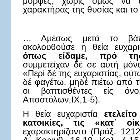
μορφές, χωρίς όμως να α
χαρακτήρας της θυσίας και το
… Αμέσως μετά το βάπ
ακολουθούσε η θεία ευχαρ
όπως είδαμε, πρό της
συμμετείχαν δέ σε αυτή μόν
«Περί δέ της ευχαριστίας, ούτ
δέ φαγέτω, μηδέ πιέτω από τ
οι βαπτισθέντες είς όνο
Αποστόλων,ΙΧ,1-5).
Η θεία ευχαριστία
ετελείτ
κατοικίες, τις «κατ΄ οί
εχαρακτηρίζοντο (Πράξ. 1212