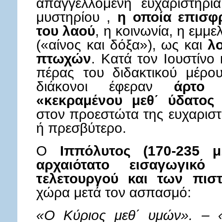
απαγγελλόμενη ευχαριστήρια
μυστηρίου ,
η οποία επισφ
του λαού
, η κοινωνία, η εμμ
(«αίνος και δόξα»), ως και
λ
πτωχών
. Κατά τον Ιουστίνο 
πέρας του διδακτικού μέρου
διάκονοι έφεραν
άρτο 
«κεκραμένου μεθ΄ ύδατος
(
στον προεστώτα της ευχαρισ
ή πρεσβύτερο.
Ο
Ιππόλυτος (170-235 μ
αρχαιότατο εισαγωγικό
τελετουργού και των πισ
χώρα μετά τον ασπασμό:
«Ο Κύριος μεθ΄ υμών». – «