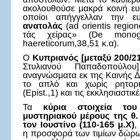
ακολουθούσε μακρά κοινή ευ
οποίοι απήγγελλαν την 
ανατολάς
(ad orientis regio
τάς χείρας» (De monog
haereticorum,38,51 κ.α).
Ο
Κυπριανός [μεταξύ 200/21
Στυλιανού Παπαδοπούλο
αναγνώσματα εκ της Καινής Δι
το απλό και χωρίς ρητορι
(Epist.,1) και τις εκκλησιαστικ
Τα
κύρια στοιχεία του
μυστηριακού μέρους της θ.
τον Ιουστίνο (110-165 μ.Χ)
,
η προσφορά των τιμίων δώρω