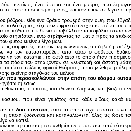
 δύο ποντίκια, ένα άσπρο και ένα μαύρο, που έτρωγα
ό το οποίο ήταν κρεμασμένος, και κόντευαν σε λίγο να τη
του βόθρου, είδε ένα δράκο τρομερό στην όψη, που έβγαζ
αν πολύ άγριος, είχε πολύ φρικτά ανοιχτό το στόμα του στ
να τα πόδια του, είδε να προβάλλουν τα κεφάλια τεσσάρω
οίο στηριζόταν, ενώ στρέφοντας τα μάτια προς τα επάνω
του φυτού εκείνου λίγο μέλι.
ια τις συμφορές που τον περικύκλωναν, ότι δηλαδή απ’ έξ
ελε να τον κατασπαράξει, από κάτω ο φοβερός δράκο
για να τον καταπιεί, το φυτό από το οποίο ήταν πιασμένο
τι τα πόδια του στηρίζονταν σε γλυστερή και άστατη βάση
 και τέτοιου είδους φρικτά θεάματα, προσηλώθηκε μ΄όλη τ
κρής εκείνης σταγόνας του μελιού.
ν που προσκολλώνται στην απάτη του κόσμου αυτο
εξηγήσω αμέσως.
υ θανάτου, ο οποίος καταδιώκει διαρκώς και βιάζεται ν
 κόσμου, που είναι γεμάτος από κάθε είδους κακά κα
βαν τα
δύο ποντίκια
, από το οποίο είχε πιαστεί, είναι 
, η οποία ξοδεύεται και καταναλώνεται όλες τις ώρες το
λίγο να κοπεί.
ίνουν τη σύσταση του ανθρώπινου σώματος από τέσσερ
τα οποία όταν ατακτούν και ταράζονται, καταστρέφουν τ