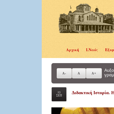
Αρχική
Ι.Ναός
Εξομ
Αυξο
γραμ
Διδακτική Ιστορία. Η
23
ΣΕΠ