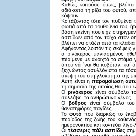
Καθώς κοιτούσε όμως, βλέπει
αδιάκοπα τη ρίζα του φυτού, απ
κόψουν.
Κοιτάζοντας τότε τον πυθμένα 
φωτιά από τα ρουθούνια του, ήτ
βάση εκείνη που είχε στηριγμέ
ασπίδων από τον τοίχο στον οπ
βλέπει να στάζει από τα κλαδιά 
Αφήνοντας λοιπόν τις σκέψεις γ
ο ρινόκερος μανιασμένος ήθ
περίμενε με ανοιχτό το στόμα 
όπου νά ΄ναι θα κοβόταν, καί ό
ξεχνώντας ασυλλόγιστα τα τόσα
σκέψη του στη γλυκύτητα της μι
Αυτή είναι η
παρομοίωση αυτώ
τη σημασία της οποίας θα σου 
Ο
ρινόκερος
είναι σύμβολο το
συλλάβει το ανθρώπινο γένος.
Ο
βόθρος
είναι σύμβολο του
θανατηφόρες παγίδες.
Το
φυτό
που διαρκώς το έκο
περίοδος της ζωής του καθενός
ημερονυκτίου και κοντεύει λίγο-
Οι
τέσσερις πάλι ασπίδες
σημα
αβέβαια και ασταθή στοιχεία, 