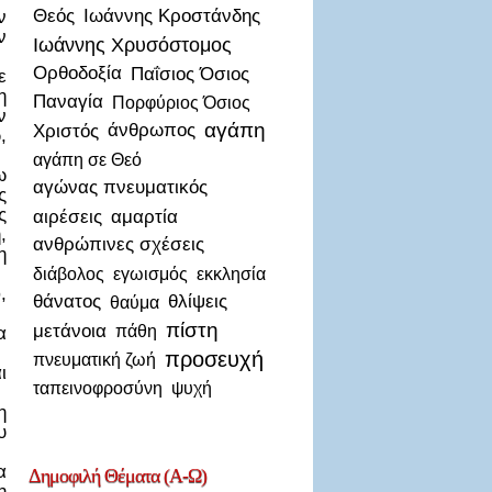
Θεός
Ιωάννης Κροστάνδης
ν
ν
Ιωάννης Χρυσόστομος
Ορθοδοξία
Παΐσιος Όσιος
ε
η
Παναγία
Πορφύριος Όσιος
ν
αγάπη
Χριστός
άνθρωπος
,
αγάπη σε Θεό
ω
αγώνας πνευματικός
ς
ς
αιρέσεις
αμαρτία
,
ανθρώπινες σχέσεις
η
διάβολος
εγωισμός
εκκλησία
ύ
,
θάνατος
θλίψεις
θαύμα
πίστη
μετάνοια
πάθη
α
προσευχή
πνευματική ζωή
ι
ταπεινοφροσύνη
ψυχή
η
υ
α
Δημοφιλή
Θέματα (Α-Ω)
η