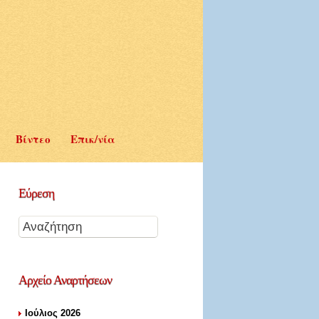
Βίντεο
Επικ/νία
Εύρεση
Αρχείο
Αναρτήσεων
Ιούλιος 2026