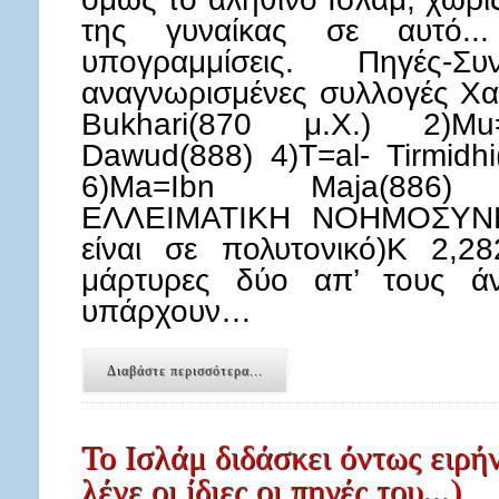
της γυναίκας σε αυτό.
υπογραμμίσεις. Πηγές-
αναγνωρισμένες συλλογές Χαν
Bukhari(870 μ.Χ.) 2)Mu
Dawud(888) 4)T=al- Tirmidhi
6)Ma=Ibn Maja(886) 
ΕΛΛΕΙΜΑΤΙΚΗ ΝΟΗΜΟΣΥΝΗ 
είναι σε πολυτονικό)Κ 2,2
μάρτυρες δύο απ’ τους άν
υπάρχουν…
Διαβάστε περισσότερα...
Το Ισλάμ διδάσκει όντως ειρήν
λένε οι ίδιες οι πηγές του...)