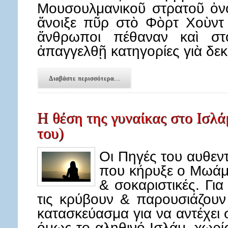
Μουσουλμανικοῦ στρατοῦ ὀν
ἄνοιξε πῦρ στὸ Φὸρτ Χοὺντ 
ἄνθρωποι πέθαναν καὶ στ
ἀπαγγελθῇ κατηγορίες γιὰ δε
Διαβάστε περισσότερα...
Η θέση της γυναίκας στο Ισλάμ 
του)
Οι Πηγές του αυθεν
που κήρυξε ο Μωάμε
& σοκαριστικές. Γι
τις κρύβουν & παρουσιάζουν
κατασκεύασμα για να αντέχει 
όμως το αληθινό Ισλάμ, χωρί