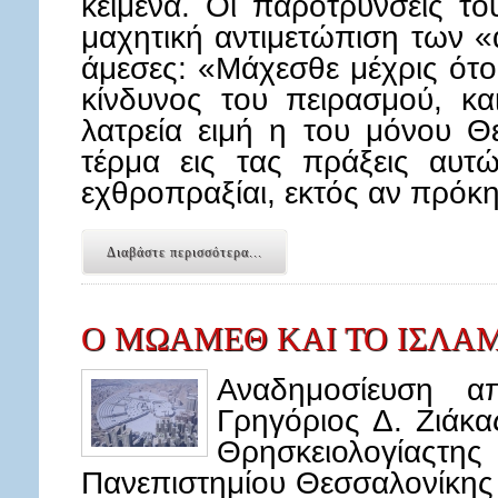
κείμενα. Οι παροτρύνσεις το
μαχητική αντιμετώπιση των «
άμεσες: «Μάχεσθε μέχρις ότ
κίνδυνος του πειρασμού, κ
λατρεία ειμή η του μόνου Θ
τέρμα εις τας πράξεις αυτ
εχθροπραξίαι, εκτός αν πρόκ
Διαβάστε περισσότερα...
Ο ΜΩΑΜΕΘ ΚΑΙ ΤΟ ΙΣΛΑΜ
Αναδημοσίευση από
Γρηγόριος Δ. Ζιάκ
Θρησκειολογίαςτης
Πανεπιστημίου Θεσσαλονίκη