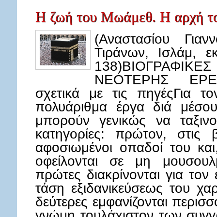
Η ζωή του Μωάμεθ. Η αρχή τ
(Αναστασίου Γιανν
Τιράνων, Ισλάμ, ε
138)ΒΙΟΓΡΑΦΙΚΕΣ
ΝΕΟΤΕΡΗΣ ΕΡΕΥΝ
σχετικά με τις πηγέςΓια τ
πολυάριθμα έργα διά μέσο
μπορούν γενικώς να ταξιν
κατηγορίες: πρώτον, στις 
αφοσιωμένοι οπαδοί του και
οφείλονται σε μη μουσουλ
πρώτες διακρίνονται για τον
τάση εξιδανικεύσεως του χ
δεύτερες εμφανίζονται περισσό
γνώμη τουλάχιστον των συγγρα