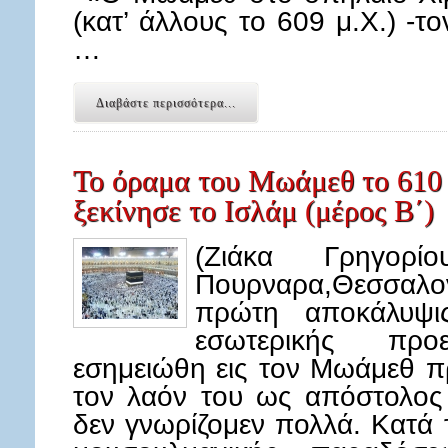
(κατ’ άλλους το 609 μ.Χ.) -
…
Διαβάστε περισσότερα...
Το όραμα του Μωάμεθ το 610 
ξεκίνησε το Ισλάμ (μέρος Β΄)
(Ζιάκα Γρηγορί
Πουρναρα,Θεσσαλον
πρώτη αποκάλυψις
εσωτερικής προ
εσημειώθη εις τον Μωάμεθ πρ
τον λαόν του ως απόστολος
δεν γνωρίζομεν πολλά. Κατά 