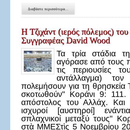
Διαβάστε περισσότερα...
Η Τζιχάντ (ιερός πόλεμος) του 
Συγγραφέας David Wood
Τα τρία στάδια 
αγόρασε από τους π
τις περιουσίες το
αντάλλαγμα) τον
πολεμήσουν για τη θρησκεία 
σκοτωθούν" Κοράνι 9: 111
απόστολος του Αλλάχ. Και ό
ισχυροί [αυστηροί] ενάντ
σπλαχνικοί μεταξύ τους" Κ
στὰ ΜΜΕΣτὶς 5 Νοεμβρίου 20