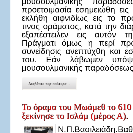
μουσουλμανικής παραδόσε
προετοιμασία εσημειώθη εις
εκλήθη αιφνιδίως εις το πρ
τινος οράματος, κατά την δι
εξαπέστειλεν εις αυτόν τ
Πράγματι όμως η περί προ
συνείδησις ανεπτύχθη και ε
του. Εάν λάβωμεν υπόψ
μουσουλμανικής παραδόσεω
Διαβάστε περισσότερα...
Το όραμα του Μωάμεθ το 610 
ξεκίνησε το Ισλάμ (μέρος Α).
Ν.Π.Βασιλειάδη.Bα