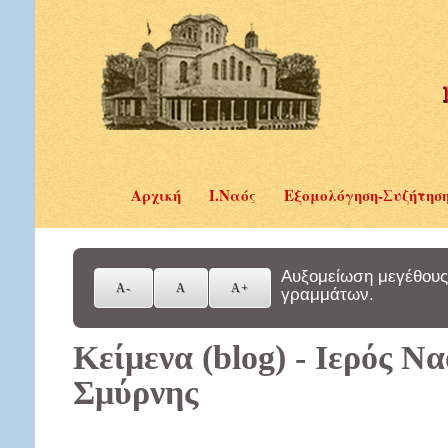
Αρχική
Ι.Ναός
Εξομολόγηση-Συζήτησ
Αυξομείωση μεγέθους
γραμμάτων.
Κείμενα (blog) - Ιερός Ν
Σμύρνης