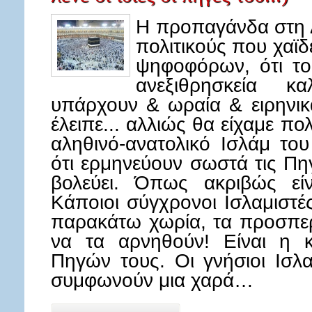
Η προπαγάνδα στη 
πολιτικούς που χαϊδ
ψηφοφόρων, ότι το
ανεξιθρησκεία κ
υπάρχουν & ωραία & ειρηνικ
έλειπε... αλλιώς θα είχαμε πολ
αληθινό-ανατολικό Ισλάμ τ
ότι ερμηνεύουν σωστά τις Πη
βολεύει. Όπως ακριβώς είν
Κάποιοι σύγχρονοι Ισλαμιστέ
παρακάτω χωρία, τα προσπε
να τα αρνηθούν! Είναι η κ
Πηγών τους. Οι γνήσιοι Ισλ
συμφωνούν μια χαρά…