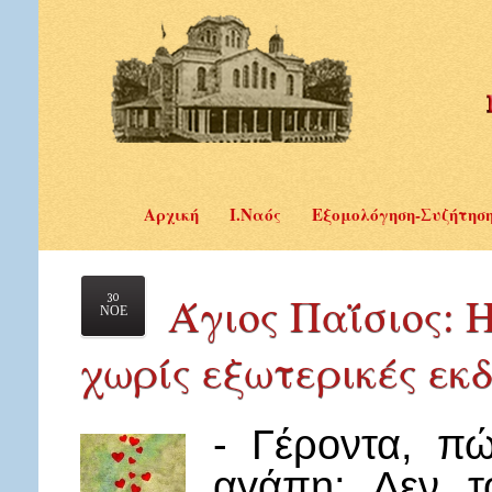
Αρχική
Ι.Ναός
Εξομολόγηση-Συζήτησ
Άγιος Παΐσιος: 
30
ΝΟΕ
χωρίς εξωτερικές εκ
- Γέροντα, π
αγάπη; Δεν το